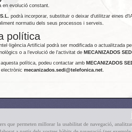
ia en evolució constant.
S.L.
podrà incorporar, substituir o deixar d'utilitzar eines d'
ompliment normatiu dels seus processos i serveis.
a política
el·ligència Artificial podrà ser modificada o actualitzada pe
lògics o a l'evolució de l'activitat de
MECANIZADOS SEDI,
 aquesta política, podeu contactar amb
MECANIZADOS SEDI
 electrònic
mecanizados.sedi@telefonica.net
.
ers que permeten millorar la usabilitat de navegació, analitza
elaborat a partir dels vostres hàbits de navegació (per exemple