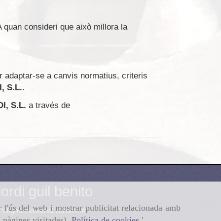
IA quan consideri que això millora la
r adaptar-se a canvis normatius, criteris
 S.L.
.
, S.L.
a través de
jordi guil benito
r l'ús del web i mostrar publicitat relacionada amb
Polígon Industrial Bufalvent
, pàgines visitades).
Política de cookies
.'