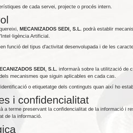
erístiques de cada servei, projecte o procés intern.
ol
quereixi,
MECANIZADOS SEDI, S.L.
podrà establir mecanis
ntel·ligència Artificial.
n funció del tipus d'activitat desenvolupada i de les caracte
ECANIZADOS SEDI, S.L.
informarà sobre la utilització de c
vés dels mecanismes que siguin aplicables en cada cas.
entificació o etiquetatge dels continguts quan així ho estable
s i confidencialitat
durà a terme preservant la confidencialitat de la informació i 
t de la informació.
gica