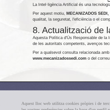
La Intel·ligència Artificial és una tecnolog
Per aquest motiu,
MECANIZADOS SEDI, 
qualitat, la seguretat, l'eficiència o el c
8. Actualització de l
Aquesta Política d'Ús Responsable de la Int
de les autoritats competents, avenços tecno
Per a qualsevol consulta relacionada amb
www.mecanizadossedi.com
o del correu
Aquest lloc web utilitza cookies pròpies i de terc
les vostres preferències sobre la base d'un perfil 