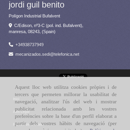
jordi guil benito
Polígon Industrial Bufalvent
C/Edison, nº3-C (pol. ind. Bufalvent),
manresa
,
08243
,
(Spain)
+34938737949
mecanizados.sedi
telefonica.net
Aquest lloc web utilitza cookies pròpies i de
tercers que permeten millorar la usabilitat de
Inici
navegació, analitzar l'ús del web i mostrar
publicitat relacionada amb les vostres
Avís Legal
preferències sobre la base d'un perfil elaborat a
partir dels vostres hàbits de navegació (per
Política de cookies