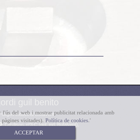
jordi guil benito
r l'ús del web i mostrar publicitat relacionada amb
Polígon Industrial Bufalvent
, pàgines visitades).
Política de cookies
.'
C/Edison, nº3-C (pol. ind. Bufalvent),
manresa
,
08243
,
(Spain)
ACCEPTAR